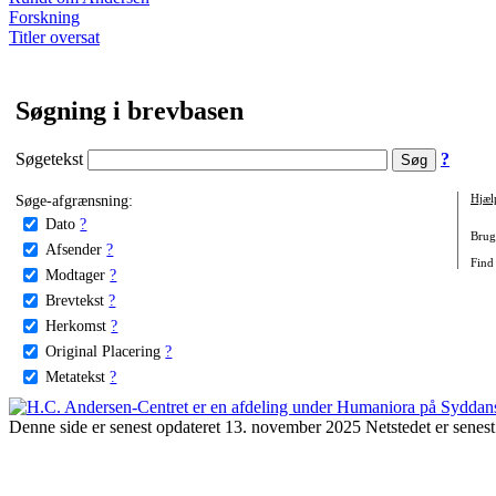
Forskning
Titler oversat
Søgning i brevbasen
Søgetekst
?
Søge-afgrænsning:
Hjæl
Dato
?
Brug 
Afsender
?
Find
Modtager
?
Brevtekst
?
Herkomst
?
Original Placering
?
Metatekst
?
Denne side er senest opdateret 13. november 2025 Netstedet er senest