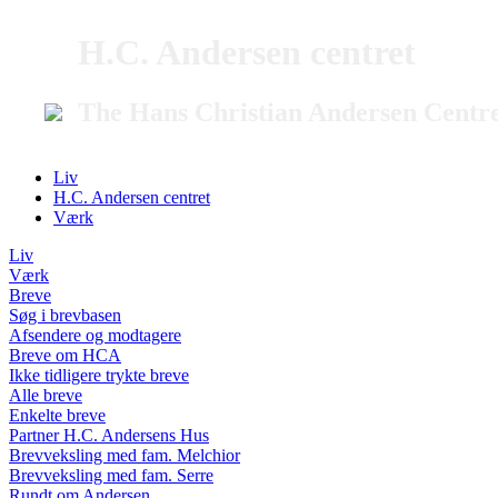
H.C. Andersen centret
The Hans Christian Andersen Centr
Liv
H.C. Andersen centret
Værk
Liv
Værk
Breve
Søg i brevbasen
Afsendere og modtagere
Breve om HCA
Ikke tidligere trykte breve
Alle breve
Enkelte breve
Partner H.C. Andersens Hus
Brevveksling med fam. Melchior
Brevveksling med fam. Serre
Rundt om Andersen