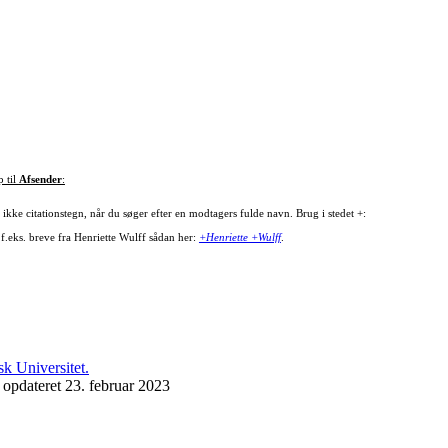
p til
Afsender
:
ikke citationstegn, når du søger efter en modtagers fulde navn. Brug i stedet +:
 f.eks. breve fra Henriette Wulff sådan her:
+Henriette +Wulff
.
 opdateret 23. februar 2023