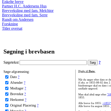
Enkelte breve
Partner H.C. Andersens Hus
Brevveksling med fam. Melchior
Brevveksling med fam. Serre
Rundt om Andersen
Forskning
Titler oversat
Søgning i brevbasen
Søgetekst
?
Søge-afgrænsning:
Hjælp til
Dato
:
Dato
?
Når du søger efter dato er
Afsender
?
(f.eks. er 1855-08-02 den 2
bindestreger skal en dato i c
Modtager
?
undlade søgeord.
Brevtekst
?
Man skal altså søge efter
"18
1855.
Herkomst
?
Alle breve fra 1855:
+1855
Original Placering
?
Alle breve fra august 1855:
Metatekst
?