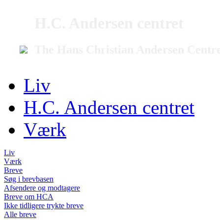
H.C. Andersen centret
The Hans Christian Andersen Centr
Liv
H.C. Andersen centret
Værk
Liv
Værk
Breve
Søg i brevbasen
Afsendere og modtagere
Breve om HCA
Ikke tidligere trykte breve
Alle breve