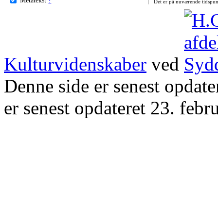
Det er på nuværende tidspun
Kulturvidenskaber
ved
Denne side er senest opdat
er senest opdateret 23. febr