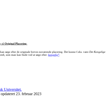
p til
Original Placering
:
kan søge efter de originale breves nuværende placering. Det kunne f.eks. være
Det Kongelige
otek
, som man kan finde ved at søge efter:
kongelig*
.
 opdateret 23. februar 2023