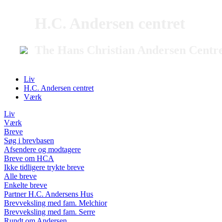
H.C. Andersen centret
The Hans Christian Andersen Centr
Liv
H.C. Andersen centret
Værk
Liv
Værk
Breve
Søg i brevbasen
Afsendere og modtagere
Breve om HCA
Ikke tidligere trykte breve
Alle breve
Enkelte breve
Partner H.C. Andersens Hus
Brevveksling med fam. Melchior
Brevveksling med fam. Serre
Rundt om Andersen