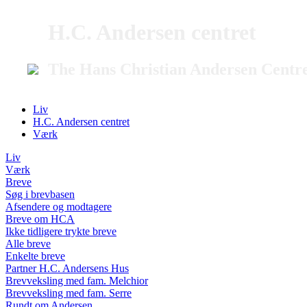
H.C. Andersen centret
The Hans Christian Andersen Centr
Liv
H.C. Andersen centret
Værk
Liv
Værk
Breve
Søg i brevbasen
Afsendere og modtagere
Breve om HCA
Ikke tidligere trykte breve
Alle breve
Enkelte breve
Partner H.C. Andersens Hus
Brevveksling med fam. Melchior
Brevveksling med fam. Serre
Rundt om Andersen