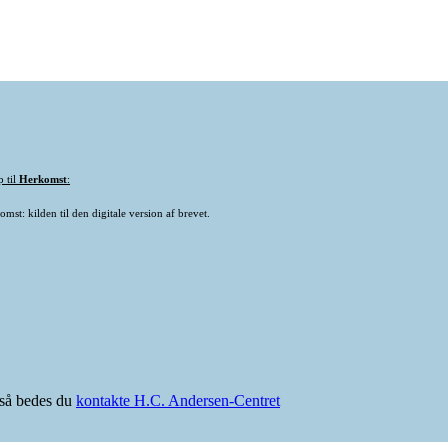
p til
Herkomst
:
mst: kilden til den digitale version af brevet.
e så bedes du
kontakte H.C. Andersen-Centret