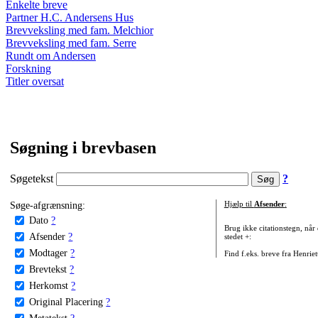
Enkelte breve
Partner H.C. Andersens Hus
Brevveksling med fam. Melchior
Brevveksling med fam. Serre
Rundt om Andersen
Forskning
Titler oversat
Søgning i brevbasen
Søgetekst
?
Søge-afgrænsning:
Hjælp til
Afsender
:
Dato
?
Brug ikke citationstegn, når
Afsender
?
stedet +:
Modtager
?
Find f.eks. breve fra Henrie
Brevtekst
?
Herkomst
?
Original Placering
?
Metatekst
?