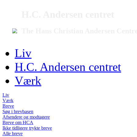
H.C. Andersen centret
The Hans Christian Andersen Centr
Liv
H.C. Andersen centret
Værk
Liv
Værk
Breve
Søg i brevbasen
Afsendere og modtagere
Breve om HCA
Ikke tidligere trykte breve
Alle breve