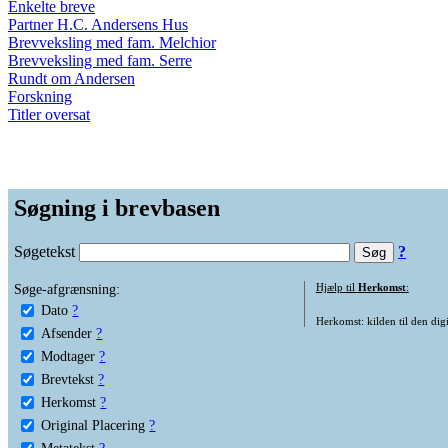
Enkelte breve
Partner H.C. Andersens Hus
Brevveksling med fam. Melchior
Brevveksling med fam. Serre
Rundt om Andersen
Forskning
Titler oversat
Søgning i brevbasen
Søgetekst
?
Søge-afgrænsning:
Hjælp til
Herkomst
:
Dato
?
Herkomst: kilden til den digi
Afsender
?
Modtager
?
Brevtekst
?
Herkomst
?
Original Placering
?
Metatekst
?