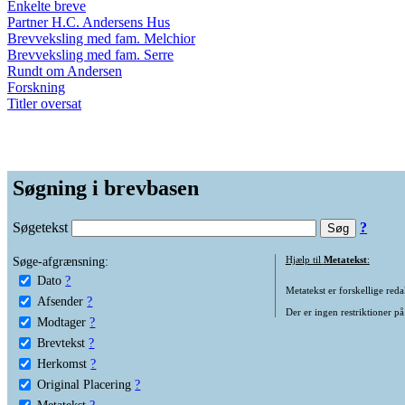
Enkelte breve
Partner H.C. Andersens Hus
Brevveksling med fam. Melchior
Brevveksling med fam. Serre
Rundt om Andersen
Forskning
Titler oversat
Søgning i brevbasen
Søgetekst
?
Søge-afgrænsning:
Hjælp til
Metatekst
:
Dato
?
Metatekst er forskellige reda
Afsender
?
Der er ingen restriktioner på
Modtager
?
Brevtekst
?
Herkomst
?
Original Placering
?
Metatekst
?