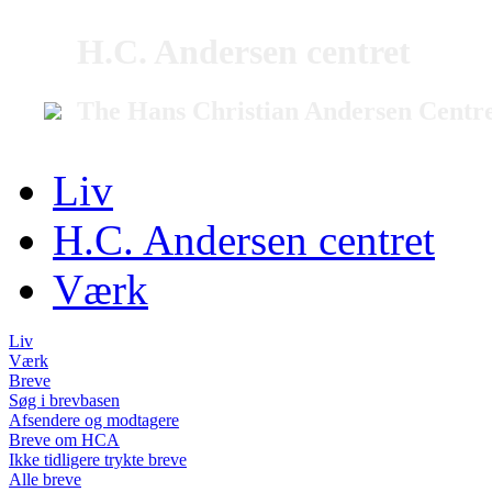
H.C. Andersen centret
The Hans Christian Andersen Centr
Liv
H.C. Andersen centret
Værk
Liv
Værk
Breve
Søg i brevbasen
Afsendere og modtagere
Breve om HCA
Ikke tidligere trykte breve
Alle breve