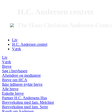
H.C. Andersen centret
The Hans Christian Andersen Centr
Liv
H.C. Andersen centret
Værk
Liv
Værk
Breve
Søg i brevbasen
Afsendere og modtagere
Breve om HCA
Ikke tidligere trykte breve
Alle breve
Enkelte breve
Partner H.C. Andersens Hus
Brevveksling med fam. Melchior
Brevveksling med fam. Serre
Rundt om Andersen