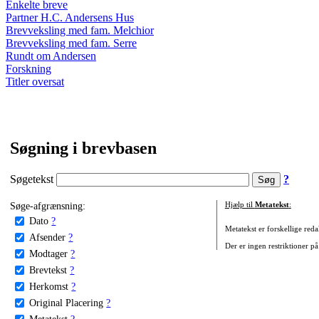
Enkelte breve
Partner H.C. Andersens Hus
Brevveksling med fam. Melchior
Brevveksling med fam. Serre
Rundt om Andersen
Forskning
Titler oversat
Søgning i brevbasen
Søgetekst
?
Søge-afgrænsning:
Hjælp til
Metatekst
:
Dato
?
Metatekst er forskellige reda
Afsender
?
Der er ingen restriktioner på
Modtager
?
Brevtekst
?
Herkomst
?
Original Placering
?
Metatekst
?