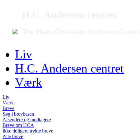
H.C. Andersen centret
The Hans Christian Andersen Centr
Liv
H.C. Andersen centret
Værk
Liv
Værk
Breve
Søg i brevbasen
Afsendere og modtagere
Breve om HCA
Ikke tidligere trykte breve
Alle breve