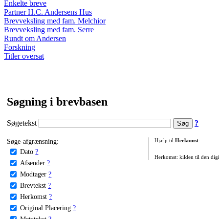
Enkelte breve
Partner H.C. Andersens Hus
Brevveksling med fam. Melchior
Brevveksling med fam. Serre
Rundt om Andersen
Forskning
Titler oversat
Søgning i brevbasen
Søgetekst
?
Søge-afgrænsning:
Hjælp til
Herkomst
:
Dato
?
Herkomst: kilden til den digi
Afsender
?
Modtager
?
Brevtekst
?
Herkomst
?
Original Placering
?
Metatekst
?