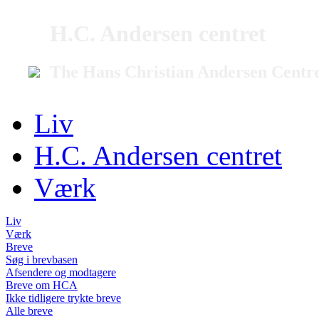
H.C. Andersen centret
The Hans Christian Andersen Centr
Liv
H.C. Andersen centret
Værk
Liv
Værk
Breve
Søg i brevbasen
Afsendere og modtagere
Breve om HCA
Ikke tidligere trykte breve
Alle breve