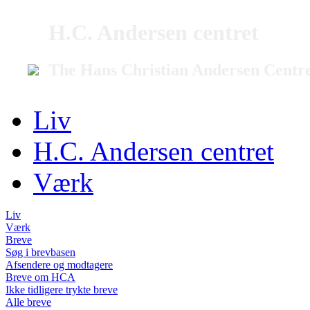
H.C. Andersen centret
The Hans Christian Andersen Centr
Liv
H.C. Andersen centret
Værk
Liv
Værk
Breve
Søg i brevbasen
Afsendere og modtagere
Breve om HCA
Ikke tidligere trykte breve
Alle breve