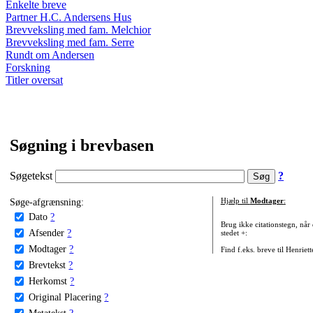
Enkelte breve
Partner H.C. Andersens Hus
Brevveksling med fam. Melchior
Brevveksling med fam. Serre
Rundt om Andersen
Forskning
Titler oversat
Søgning i brevbasen
Søgetekst
?
Søge-afgrænsning:
Hjælp til
Modtager
:
Dato
?
Brug ikke citationstegn, når
Afsender
?
stedet +:
Modtager
?
Find f.eks. breve til Henriet
Brevtekst
?
Herkomst
?
Original Placering
?
Metatekst
?