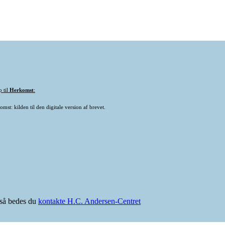
p til
Herkomst
:
mst: kilden til den digitale version af brevet.
e så bedes du
kontakte H.C. Andersen-Centret