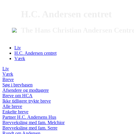
H.C. Andersen centret
The Hans Christian Andersen Centr
Liv
H.C. Andersen centret
Værk
Liv
Værk
Breve
Søg i brevbasen
Afsendere og modtagere
Breve om HCA
Ikke tidligere trykte breve
Alle breve
Enkelte breve
Partner H.C. Andersens Hus
Brevveksling med fam. Melchior
Brevveksling med fam. Serre
Rundt om Andersen