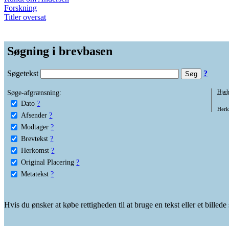
Forskning
Titler oversat
Søgning i brevbasen
Søgetekst
?
Søge-afgrænsning:
Hjæl
Dato
?
Herko
Afsender
?
Modtager
?
Brevtekst
?
Herkomst
?
Original Placering
?
Metatekst
?
Hvis du ønsker at købe rettigheden til at bruge en tekst eller et billed