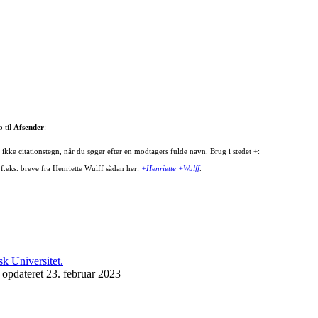
p til
Afsender
:
ikke citationstegn, når du søger efter en modtagers fulde navn. Brug i stedet +:
 f.eks. breve fra Henriette Wulff sådan her:
+Henriette +Wulff
.
 opdateret 23. februar 2023