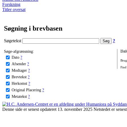
Forskning
Titler oversat
Søgning i brevbasen
Søgetekst
?
Søge-afgrænsning:
Hjæl
Dato
?
Brug 
Afsender
?
Find
Modtager
?
Brevtekst
?
Herkomst
?
Original Placering
?
Metatekst
?
Denne side er senest opdateret 13. november 2025 Netstedet er senest