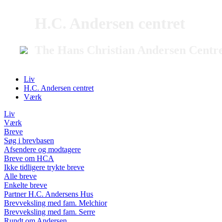
H.C. Andersen centret
The Hans Christian Andersen Centr
Liv
H.C. Andersen centret
Værk
Liv
Værk
Breve
Søg i brevbasen
Afsendere og modtagere
Breve om HCA
Ikke tidligere trykte breve
Alle breve
Enkelte breve
Partner H.C. Andersens Hus
Brevveksling med fam. Melchior
Brevveksling med fam. Serre
Rundt om Andersen