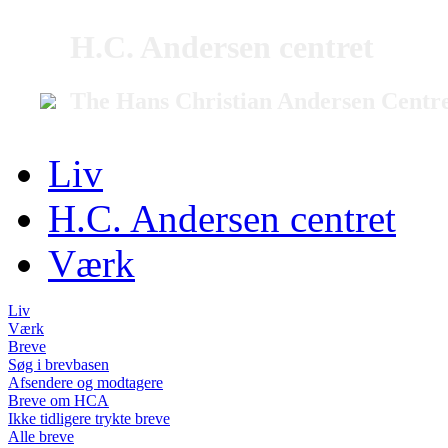
H.C. Andersen centret
The Hans Christian Andersen Centr
Liv
H.C. Andersen centret
Værk
Liv
Værk
Breve
Søg i brevbasen
Afsendere og modtagere
Breve om HCA
Ikke tidligere trykte breve
Alle breve