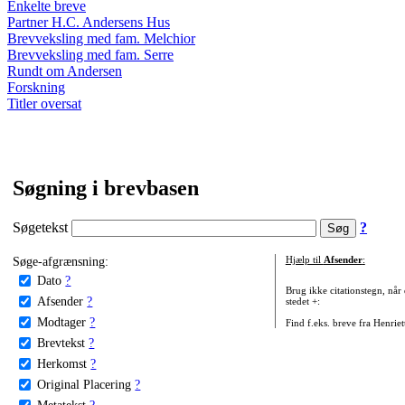
Enkelte breve
Partner H.C. Andersens Hus
Brevveksling med fam. Melchior
Brevveksling med fam. Serre
Rundt om Andersen
Forskning
Titler oversat
Søgning i brevbasen
Søgetekst
?
Søge-afgrænsning:
Hjælp til
Afsender
:
Dato
?
Brug ikke citationstegn, når
Afsender
?
stedet +:
Modtager
?
Find f.eks. breve fra Henrie
Brevtekst
?
Herkomst
?
Original Placering
?
Metatekst
?