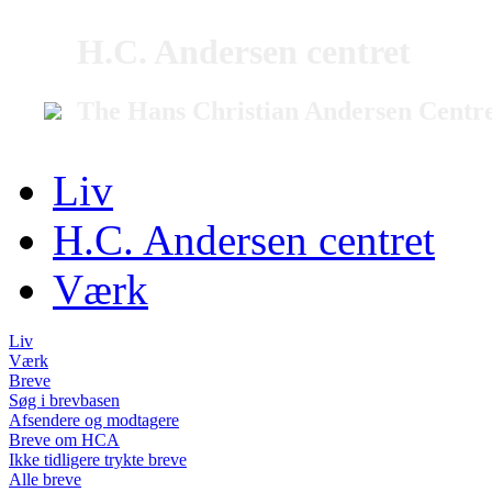
H.C. Andersen centret
The Hans Christian Andersen Centr
Liv
H.C. Andersen centret
Værk
Liv
Værk
Breve
Søg i brevbasen
Afsendere og modtagere
Breve om HCA
Ikke tidligere trykte breve
Alle breve