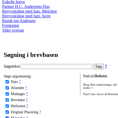
Enkelte breve
Partner H.C. Andersens Hus
Brevveksling med fam. Melchior
Brevveksling med fam. Serre
Rundt om Andersen
Forskning
Titler oversat
Søgning i brevbasen
Søgetekst
?
Søge-afgrænsning:
Hjælp til
Modtager
:
Dato
?
Brug ikke citationstegn, når
Afsender
?
stedet +:
Modtager
?
Find f.eks. breve til Henriet
Brevtekst
?
Herkomst
?
Original Placering
?
Metatekst
?