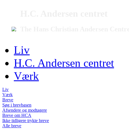
H.C. Andersen centret
The Hans Christian Andersen Centr
Liv
H.C. Andersen centret
Værk
Liv
Værk
Breve
Søg i brevbasen
Afsendere og modtagere
Breve om HCA
Ikke tidligere trykte breve
Alle breve