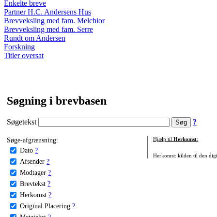
Enkelte breve
Partner H.C. Andersens Hus
Brevveksling med fam. Melchior
Brevveksling med fam. Serre
Rundt om Andersen
Forskning
Titler oversat
Søgning i brevbasen
Søgetekst
?
Søge-afgrænsning:
Hjælp til
Herkomst
:
Dato
?
Herkomst: kilden til den digi
Afsender
?
Modtager
?
Brevtekst
?
Herkomst
?
Original Placering
?
Metatekst
?