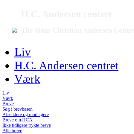
H.C. Andersen centret
The Hans Christian Andersen Centr
Liv
H.C. Andersen centret
Værk
Liv
Værk
Breve
Søg i brevbasen
Afsendere og modtagere
Breve om HCA
Ikke tidligere trykte breve
Alle breve