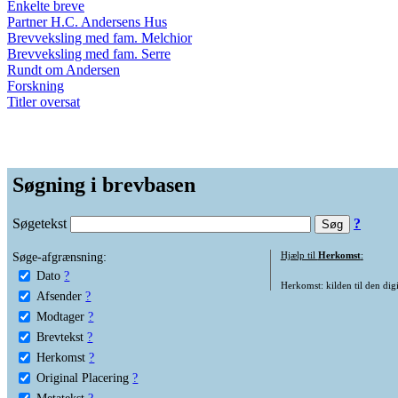
Enkelte breve
Partner H.C. Andersens Hus
Brevveksling med fam. Melchior
Brevveksling med fam. Serre
Rundt om Andersen
Forskning
Titler oversat
Søgning i brevbasen
Søgetekst
?
Søge-afgrænsning:
Hjælp til
Herkomst
:
Dato
?
Herkomst: kilden til den digi
Afsender
?
Modtager
?
Brevtekst
?
Herkomst
?
Original Placering
?
Metatekst
?