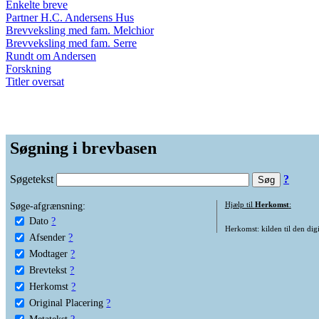
Enkelte breve
Partner H.C. Andersens Hus
Brevveksling med fam. Melchior
Brevveksling med fam. Serre
Rundt om Andersen
Forskning
Titler oversat
Søgning i brevbasen
Søgetekst
?
Søge-afgrænsning:
Hjælp til
Herkomst
:
Dato
?
Herkomst: kilden til den digi
Afsender
?
Modtager
?
Brevtekst
?
Herkomst
?
Original Placering
?
Metatekst
?