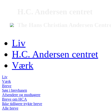
H.C. Andersen centret
The Hans Christian Andersen Centr
Liv
H.C. Andersen centret
Værk
Liv
Værk
Breve
Søg i brevbasen
Afsendere og modtagere
Breve om HCA
Ikke tidligere trykte breve
Alle breve