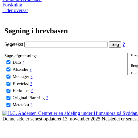
Forskning
Titler oversat
Søgning i brevbasen
Søgetekst
?
Søge-afgrænsning:
Hjæl
Dato
?
Brug 
Afsender
?
Find
Modtager
?
Brevtekst
?
Herkomst
?
Original Placering
?
Metatekst
?
Denne side er senest opdateret 13. november 2025 Netstedet er senest