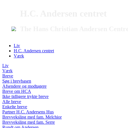
H.C. Andersen centret
The Hans Christian Andersen Centr
Liv
H.C. Andersen centret
Værk
Liv
Værk
Breve
Søg i brevbasen
Afsendere og modtagere
Breve om HCA
Ikke tidligere trykte breve
Alle breve
Enkelte breve
Partner H.C. Andersens Hus
Brevveksling med fam. Melchior
Brevveksling med fam. Serre
Rundt om Andersen