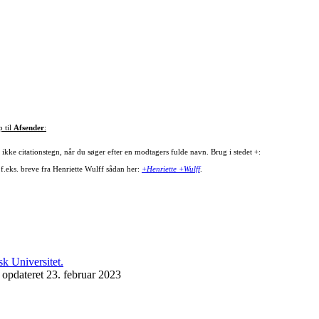
p til
Afsender
:
ikke citationstegn, når du søger efter en modtagers fulde navn. Brug i stedet +:
 f.eks. breve fra Henriette Wulff sådan her:
+Henriette +Wulff
.
 opdateret 23. februar 2023