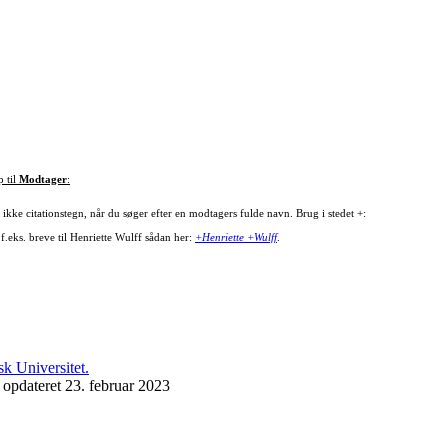
p til
Modtager
:
ikke citationstegn, når du søger efter en modtagers fulde navn. Brug i stedet +:
f.eks. breve til Henriette Wulff sådan her:
+Henriette +Wulff
.
 opdateret 23. februar 2023