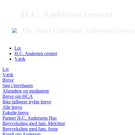
H.C. Andersen centret
The Hans Christian Andersen Centr
Liv
H.C. Andersen centret
Værk
Liv
Værk
Breve
Søg i brevbasen
Afsendere og modtagere
Breve om HCA
Ikke tidligere trykte breve
Alle breve
Enkelte breve
Partner H.C. Andersens Hus
Brevveksling med fam. Melchior
Brevveksling med fam. Serre
Rundt om Andersen