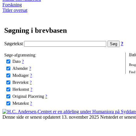
Forskning
Titler oversat
Søgning i brevbasen
Søgetekst
?
Søge-afgrænsning:
Hjæl
Dato
?
Brug 
Afsender
?
Find 
Modtager
?
Brevtekst
?
Herkomst
?
Original Placering
?
Metatekst
?
Denne side er senest opdateret 13. november 2025 Netstedet er senest