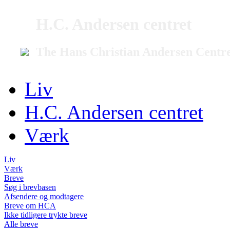
H.C. Andersen centret
The Hans Christian Andersen Centr
Liv
H.C. Andersen centret
Værk
Liv
Værk
Breve
Søg i brevbasen
Afsendere og modtagere
Breve om HCA
Ikke tidligere trykte breve
Alle breve