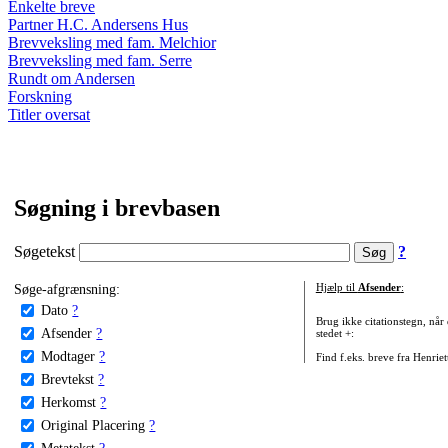
Enkelte breve
Partner H.C. Andersens Hus
Brevveksling med fam. Melchior
Brevveksling med fam. Serre
Rundt om Andersen
Forskning
Titler oversat
Søgning i brevbasen
Søgetekst
?
Søge-afgrænsning:
Hjælp til
Afsender
:
Dato
?
Brug ikke citationstegn, når
Afsender
?
stedet +:
Modtager
?
Find f.eks. breve fra Henrie
Brevtekst
?
Herkomst
?
Original Placering
?
Metatekst
?