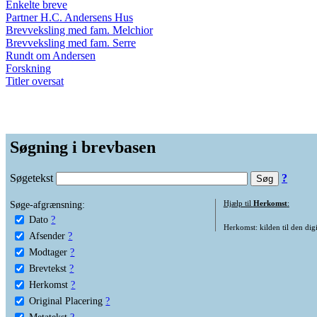
Enkelte breve
Partner H.C. Andersens Hus
Brevveksling med fam. Melchior
Brevveksling med fam. Serre
Rundt om Andersen
Forskning
Titler oversat
Søgning i brevbasen
Søgetekst
?
Søge-afgrænsning:
Hjælp til
Herkomst
:
Dato
?
Herkomst: kilden til den digi
Afsender
?
Modtager
?
Brevtekst
?
Herkomst
?
Original Placering
?
Metatekst
?