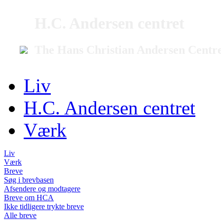
H.C. Andersen centret
The Hans Christian Andersen Centr
Liv
H.C. Andersen centret
Værk
Liv
Værk
Breve
Søg i brevbasen
Afsendere og modtagere
Breve om HCA
Ikke tidligere trykte breve
Alle breve