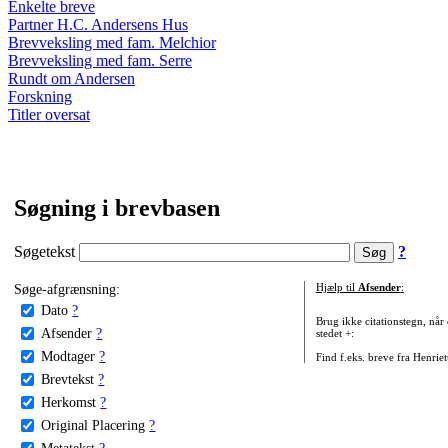
Enkelte breve
Partner H.C. Andersens Hus
Brevveksling med fam. Melchior
Brevveksling med fam. Serre
Rundt om Andersen
Forskning
Titler oversat
Søgning i brevbasen
Søgetekst
?
Søge-afgrænsning:
Hjælp til
Afsender
:
Dato
?
Brug ikke citationstegn, når
Afsender
?
stedet +:
Modtager
?
Find f.eks. breve fra Henrie
Brevtekst
?
Herkomst
?
Original Placering
?
Metatekst
?