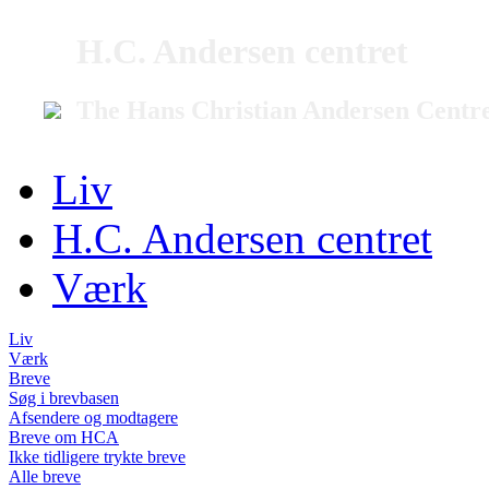
H.C. Andersen centret
The Hans Christian Andersen Centr
Liv
H.C. Andersen centret
Værk
Liv
Værk
Breve
Søg i brevbasen
Afsendere og modtagere
Breve om HCA
Ikke tidligere trykte breve
Alle breve