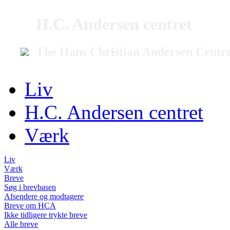
H.C. Andersen centret
The Hans Christian Andersen Centr
Liv
H.C. Andersen centret
Værk
Liv
Værk
Breve
Søg i brevbasen
Afsendere og modtagere
Breve om HCA
Ikke tidligere trykte breve
Alle breve