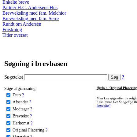
Enkelte breve
Partner H.C. Andersens Hus
Brevveksling med fam. Melchior
Brevveksling med fam. Serre
Rundt om Andersen
Forskning
Titler oversat
Søgning i brevbasen
Søgetekst
?
Søge-afgrænsning:
Hjælp til
Original Placering
Dato
?
Man kan søge efter de origi
Afsender
?
f.eks. være
Det Kongelige Bi
kongelig*
.
Modtager
?
Brevtekst
?
Herkomst
?
Original Placering
?
Metatekst
?