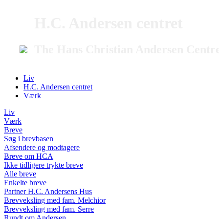
H.C. Andersen centret
The Hans Christian Andersen Centr
Liv
H.C. Andersen centret
Værk
Liv
Værk
Breve
Søg i brevbasen
Afsendere og modtagere
Breve om HCA
Ikke tidligere trykte breve
Alle breve
Enkelte breve
Partner H.C. Andersens Hus
Brevveksling med fam. Melchior
Brevveksling med fam. Serre
Rundt om Andersen