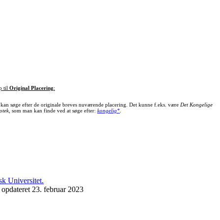
p til
Original Placering
:
kan søge efter de originale breves nuværende placering. Det kunne f.eks. være
Det Kongelige
otek
, som man kan finde ved at søge efter:
kongelig*
.
 opdateret 23. februar 2023