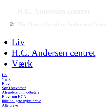
H.C. Andersen centret
The Hans Christian Andersen Centr
Liv
H.C. Andersen centret
Værk
Liv
Værk
Breve
Søg i brevbasen
Afsendere og modtagere
Breve om HCA
Ikke tidligere trykte breve
Alle breve