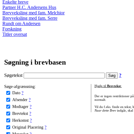
Enkelte breve
Partner H.C. Andersens Hus
Brevveksling med fam. Melchior
Brevveksling med fam. Serre
Rundt om Andersen
Forskning
Titler oversat
Søgning i brevbasen
Søgetekst
?
Søge-afgrænsning:
Hjælp til
Brevtekst
:
Dato
?
Der er ingen restriktioner p
Afsender
?
normalt.
Modtager
?
Vil du f.eks. finde en tekst,
Naar dette Brev
indgår, skal
Brevtekst
?
Herkomst
?
Original Placering
?
Metatekst
?