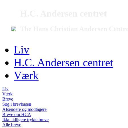
H.C. Andersen centret
The Hans Christian Andersen Centr
Liv
H.C. Andersen centret
Værk
Liv
Værk
Breve
Søg i brevbasen
Afsendere og modtagere
Breve om HCA
Ikke tidligere trykte breve
Alle breve