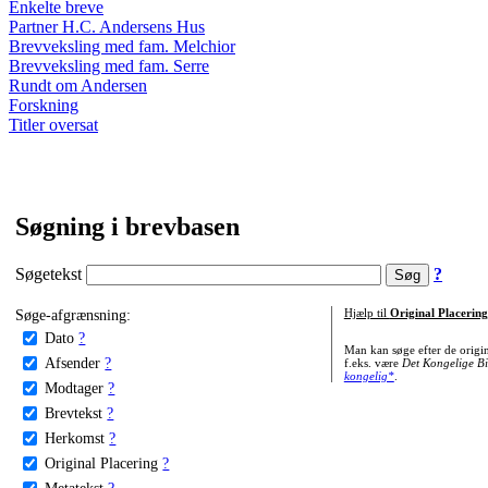
Enkelte breve
Partner H.C. Andersens Hus
Brevveksling med fam. Melchior
Brevveksling med fam. Serre
Rundt om Andersen
Forskning
Titler oversat
Søgning i brevbasen
Søgetekst
?
Søge-afgrænsning:
Hjælp til
Original Placering
Dato
?
Man kan søge efter de origi
Afsender
?
f.eks. være
Det Kongelige Bi
kongelig*
.
Modtager
?
Brevtekst
?
Herkomst
?
Original Placering
?
Metatekst
?