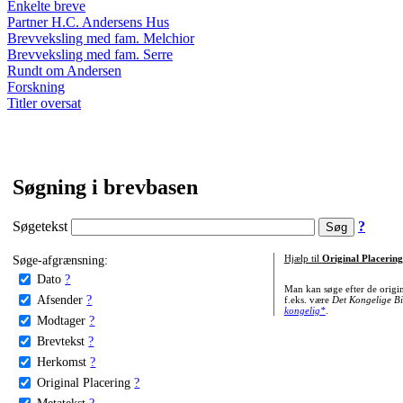
Enkelte breve
Partner H.C. Andersens Hus
Brevveksling med fam. Melchior
Brevveksling med fam. Serre
Rundt om Andersen
Forskning
Titler oversat
Søgning i brevbasen
Søgetekst
?
Søge-afgrænsning:
Hjælp til
Original Placering
Dato
?
Man kan søge efter de origi
Afsender
?
f.eks. være
Det Kongelige Bi
kongelig*
.
Modtager
?
Brevtekst
?
Herkomst
?
Original Placering
?
Metatekst
?