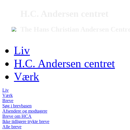
H.C. Andersen centret
The Hans Christian Andersen Centr
Liv
H.C. Andersen centret
Værk
Liv
Værk
Breve
Søg i brevbasen
Afsendere og modtagere
Breve om HCA
Ikke tidligere trykte breve
Alle breve