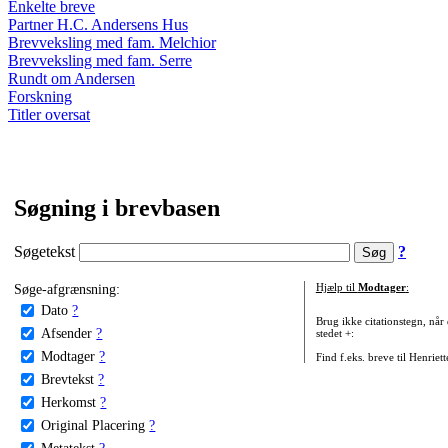
Enkelte breve
Partner H.C. Andersens Hus
Brevveksling med fam. Melchior
Brevveksling med fam. Serre
Rundt om Andersen
Forskning
Titler oversat
Søgning i brevbasen
Søgetekst
?
Søge-afgrænsning:
Hjælp til
Modtager
:
Dato
?
Brug ikke citationstegn, når
Afsender
?
stedet +:
Modtager
?
Find f.eks. breve til Henriet
Brevtekst
?
Herkomst
?
Original Placering
?
Metatekst
?