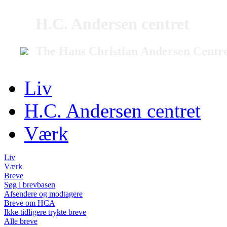
H.C. Andersen centret
The Hans Christian Andersen Centr
Liv
H.C. Andersen centret
Værk
Liv
Værk
Breve
Søg i brevbasen
Afsendere og modtagere
Breve om HCA
Ikke tidligere trykte breve
Alle breve