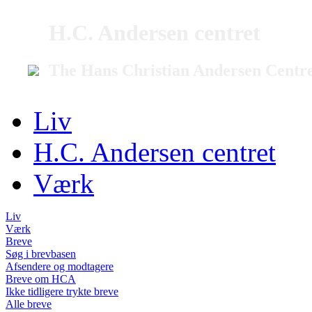
H.C. Andersen centret
The Hans Christian Andersen Centr
Liv
H.C. Andersen centret
Værk
Liv
Værk
Breve
Søg i brevbasen
Afsendere og modtagere
Breve om HCA
Ikke tidligere trykte breve
Alle breve