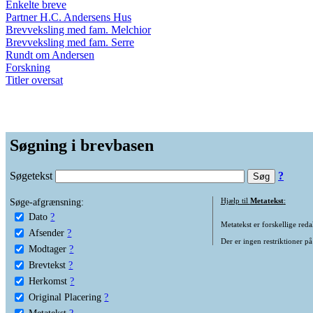
Enkelte breve
Partner H.C. Andersens Hus
Brevveksling med fam. Melchior
Brevveksling med fam. Serre
Rundt om Andersen
Forskning
Titler oversat
Søgning i brevbasen
Søgetekst
?
Søge-afgrænsning:
Hjælp til
Metatekst
:
Dato
?
Metatekst er forskellige reda
Afsender
?
Der er ingen restriktioner på
Modtager
?
Brevtekst
?
Herkomst
?
Original Placering
?
Metatekst
?