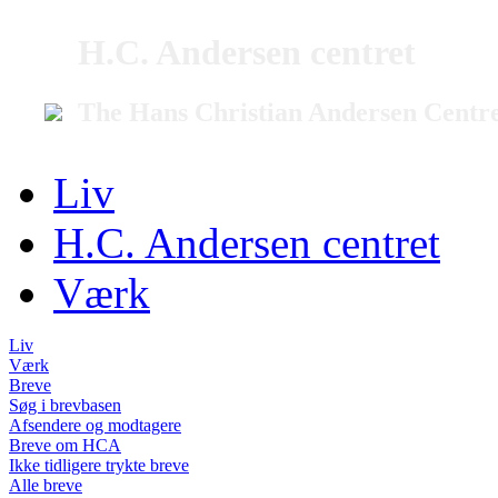
H.C. Andersen centret
The Hans Christian Andersen Centr
Liv
H.C. Andersen centret
Værk
Liv
Værk
Breve
Søg i brevbasen
Afsendere og modtagere
Breve om HCA
Ikke tidligere trykte breve
Alle breve