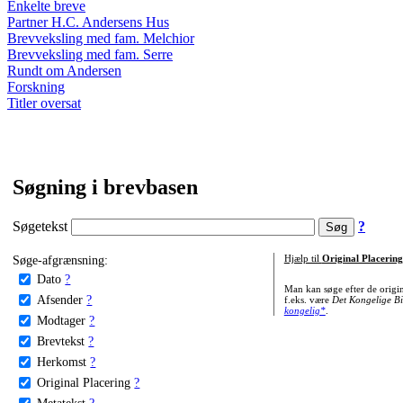
Enkelte breve
Partner H.C. Andersens Hus
Brevveksling med fam. Melchior
Brevveksling med fam. Serre
Rundt om Andersen
Forskning
Titler oversat
Søgning i brevbasen
Søgetekst
?
Søge-afgrænsning:
Hjælp til
Original Placering
Dato
?
Man kan søge efter de origi
Afsender
?
f.eks. være
Det Kongelige Bi
kongelig*
.
Modtager
?
Brevtekst
?
Herkomst
?
Original Placering
?
Metatekst
?