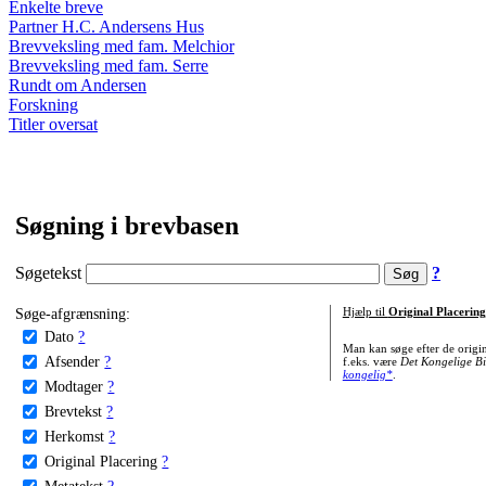
Enkelte breve
Partner H.C. Andersens Hus
Brevveksling med fam. Melchior
Brevveksling med fam. Serre
Rundt om Andersen
Forskning
Titler oversat
Søgning i brevbasen
Søgetekst
?
Søge-afgrænsning:
Hjælp til
Original Placering
Dato
?
Man kan søge efter de origi
Afsender
?
f.eks. være
Det Kongelige Bi
kongelig*
.
Modtager
?
Brevtekst
?
Herkomst
?
Original Placering
?
Metatekst
?