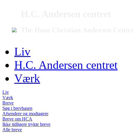
H.C. Andersen centret
The Hans Christian Andersen Centr
Liv
H.C. Andersen centret
Værk
Liv
Værk
Breve
Søg i brevbasen
Afsendere og modtagere
Breve om HCA
Ikke tidligere trykte breve
Alle breve