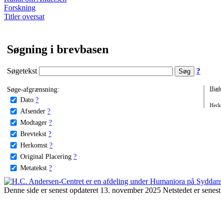
Forskning
Titler oversat
Søgning i brevbasen
Søgetekst
?
Søge-afgrænsning:
Hjæl
Dato
?
Herko
Afsender
?
Modtager
?
Brevtekst
?
Herkomst
?
Original Placering
?
Metatekst
?
Denne side er senest opdateret 13. november 2025 Netstedet er senest