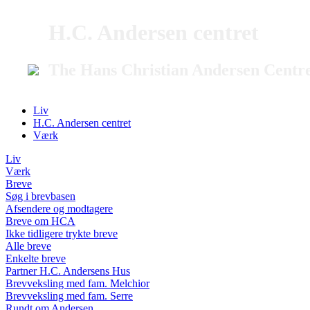
H.C. Andersen centret
The Hans Christian Andersen Centr
Liv
H.C. Andersen centret
Værk
Liv
Værk
Breve
Søg i brevbasen
Afsendere og modtagere
Breve om HCA
Ikke tidligere trykte breve
Alle breve
Enkelte breve
Partner H.C. Andersens Hus
Brevveksling med fam. Melchior
Brevveksling med fam. Serre
Rundt om Andersen