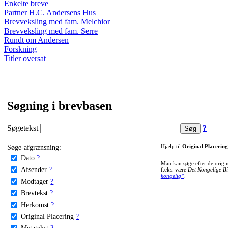
Enkelte breve
Partner H.C. Andersens Hus
Brevveksling med fam. Melchior
Brevveksling med fam. Serre
Rundt om Andersen
Forskning
Titler oversat
Søgning i brevbasen
Søgetekst
?
Søge-afgrænsning:
Hjælp til
Original Placering
Dato
?
Man kan søge efter de origi
Afsender
?
f.eks. være
Det Kongelige Bi
kongelig*
.
Modtager
?
Brevtekst
?
Herkomst
?
Original Placering
?
Metatekst
?