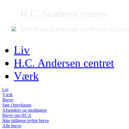
H.C. Andersen centret
The Hans Christian Andersen Centr
Liv
H.C. Andersen centret
Værk
Liv
Værk
Breve
Søg i brevbasen
Afsendere og modtagere
Breve om HCA
Ikke tidligere trykte breve
Alle breve