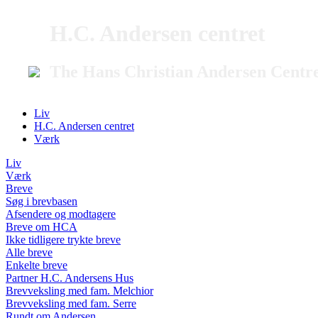
H.C. Andersen centret
The Hans Christian Andersen Centr
Liv
H.C. Andersen centret
Værk
Liv
Værk
Breve
Søg i brevbasen
Afsendere og modtagere
Breve om HCA
Ikke tidligere trykte breve
Alle breve
Enkelte breve
Partner H.C. Andersens Hus
Brevveksling med fam. Melchior
Brevveksling med fam. Serre
Rundt om Andersen