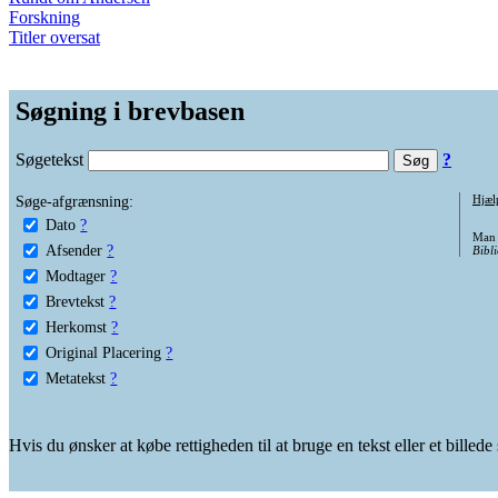
Forskning
Titler oversat
Søgning i brevbasen
Søgetekst
?
Søge-afgrænsning:
Hjæl
Dato
?
Man 
Afsender
?
Bibli
Modtager
?
Brevtekst
?
Herkomst
?
Original Placering
?
Metatekst
?
Hvis du ønsker at købe rettigheden til at bruge en tekst eller et billed