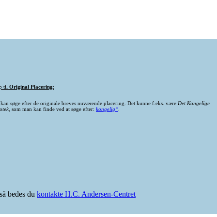
p til
Original Placering
:
kan søge efter de originale breves nuværende placering. Det kunne f.eks. være
Det Kongelige
otek
, som man kan finde ved at søge efter:
kongelig*
.
e så bedes du
kontakte H.C. Andersen-Centret