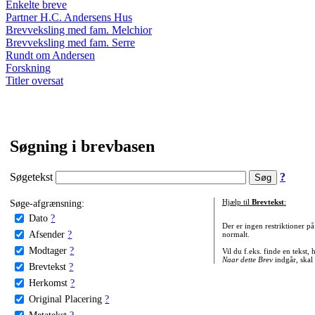
Enkelte breve
Partner H.C. Andersens Hus
Brevveksling med fam. Melchior
Brevveksling med fam. Serre
Rundt om Andersen
Forskning
Titler oversat
Søgning i brevbasen
Søgetekst
?
Søge-afgrænsning:
Hjælp til
Brevtekst
:
Dato
?
Der er ingen restriktioner p
Afsender
?
normalt.
Modtager
?
Vil du f.eks. finde en tekst,
Naar dette Brev
indgår, skal
Brevtekst
?
Herkomst
?
Original Placering
?
Metatekst
?