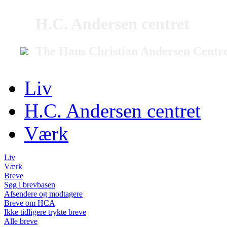
H.C. Andersen centret
The Hans Christian Andersen Centr
Liv
H.C. Andersen centret
Værk
Liv
Værk
Breve
Søg i brevbasen
Afsendere og modtagere
Breve om HCA
Ikke tidligere trykte breve
Alle breve