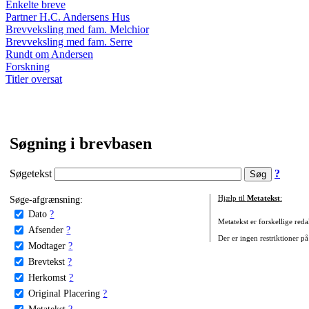
Enkelte breve
Partner H.C. Andersens Hus
Brevveksling med fam. Melchior
Brevveksling med fam. Serre
Rundt om Andersen
Forskning
Titler oversat
Søgning i brevbasen
Søgetekst
?
Søge-afgrænsning:
Hjælp til
Metatekst
:
Dato
?
Metatekst er forskellige reda
Afsender
?
Der er ingen restriktioner på
Modtager
?
Brevtekst
?
Herkomst
?
Original Placering
?
Metatekst
?