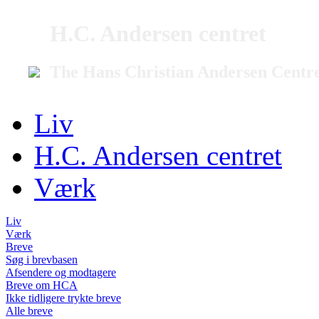
H.C. Andersen centret
The Hans Christian Andersen Centr
Liv
H.C. Andersen centret
Værk
Liv
Værk
Breve
Søg i brevbasen
Afsendere og modtagere
Breve om HCA
Ikke tidligere trykte breve
Alle breve