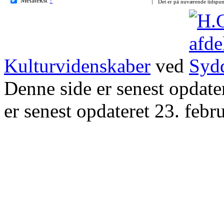
Det er på nuværende tidspun
Kulturvidenskaber
ved
Denne side er senest opdat
er senest opdateret 23. febr