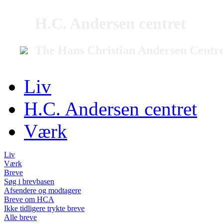
H.C. Andersen centret
The Hans Christian Andersen Centr
Liv
H.C. Andersen centret
Værk
Liv
Værk
Breve
Søg i brevbasen
Afsendere og modtagere
Breve om HCA
Ikke tidligere trykte breve
Alle breve