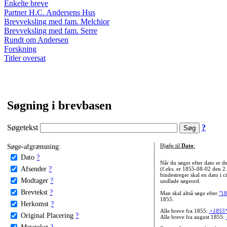
Enkelte breve
Partner H.C. Andersens Hus
Brevveksling med fam. Melchior
Brevveksling med fam. Serre
Rundt om Andersen
Forskning
Titler oversat
Søgning i brevbasen
Søgetekst
?
Søge-afgrænsning:
Hjælp til
Dato
:
Dato
?
Når du søger efter dato er
Afsender
?
(f.eks. er 1855-08-02 den 2
bindestreger skal en dato i c
Modtager
?
undlade søgeord.
Brevtekst
?
Man skal altså søge efter
"18
1855.
Herkomst
?
Alle breve fra 1855:
+1855
Original Placering
?
Alle breve fra august 1855:
Metatekst
?