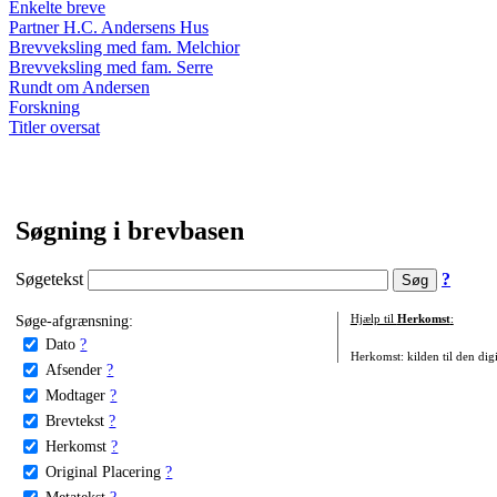
Enkelte breve
Partner H.C. Andersens Hus
Brevveksling med fam. Melchior
Brevveksling med fam. Serre
Rundt om Andersen
Forskning
Titler oversat
Søgning i brevbasen
Søgetekst
?
Søge-afgrænsning:
Hjælp til
Herkomst
:
Dato
?
Herkomst: kilden til den digi
Afsender
?
Modtager
?
Brevtekst
?
Herkomst
?
Original Placering
?
Metatekst
?