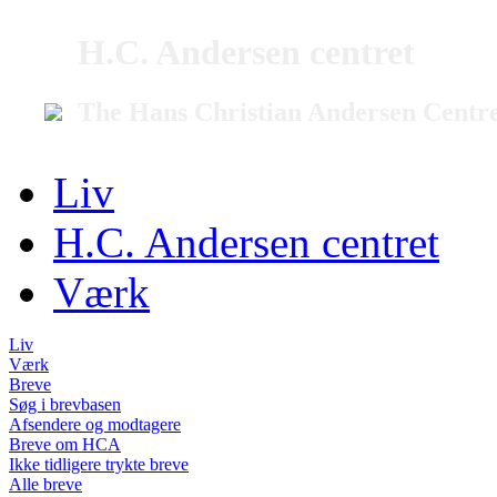
H.C. Andersen centret
The Hans Christian Andersen Centr
Liv
H.C. Andersen centret
Værk
Liv
Værk
Breve
Søg i brevbasen
Afsendere og modtagere
Breve om HCA
Ikke tidligere trykte breve
Alle breve