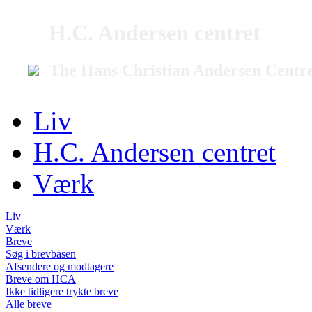
H.C. Andersen centret
The Hans Christian Andersen Centr
Liv
H.C. Andersen centret
Værk
Liv
Værk
Breve
Søg i brevbasen
Afsendere og modtagere
Breve om HCA
Ikke tidligere trykte breve
Alle breve