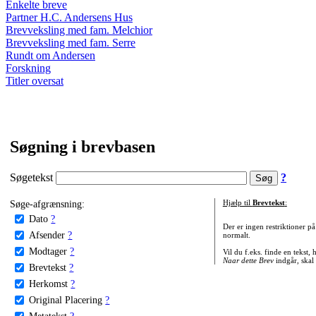
Enkelte breve
Partner H.C. Andersens Hus
Brevveksling med fam. Melchior
Brevveksling med fam. Serre
Rundt om Andersen
Forskning
Titler oversat
Søgning i brevbasen
Søgetekst
?
Søge-afgrænsning:
Hjælp til
Brevtekst
:
Dato
?
Der er ingen restriktioner p
Afsender
?
normalt.
Modtager
?
Vil du f.eks. finde en tekst,
Naar dette Brev
indgår, skal
Brevtekst
?
Herkomst
?
Original Placering
?
Metatekst
?