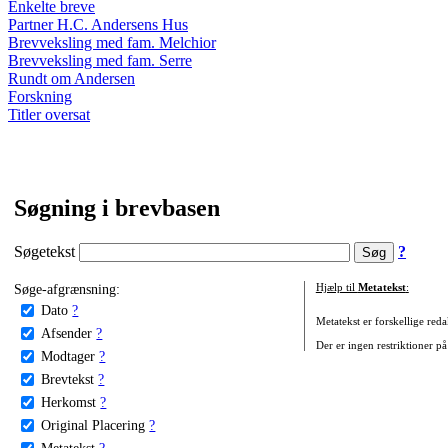
Enkelte breve
Partner H.C. Andersens Hus
Brevveksling med fam. Melchior
Brevveksling med fam. Serre
Rundt om Andersen
Forskning
Titler oversat
Søgning i brevbasen
Søgetekst
?
Søge-afgrænsning:
Hjælp til
Metatekst
:
Dato
?
Metatekst er forskellige reda
Afsender
?
Der er ingen restriktioner på
Modtager
?
Brevtekst
?
Herkomst
?
Original Placering
?
Metatekst
?