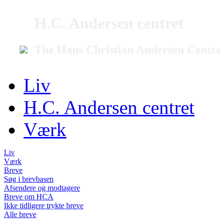
H.C. Andersen centret
The Hans Christian Andersen Centr
Liv
H.C. Andersen centret
Værk
Liv
Værk
Breve
Søg i brevbasen
Afsendere og modtagere
Breve om HCA
Ikke tidligere trykte breve
Alle breve