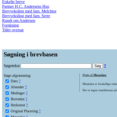
Enkelte breve
Partner H.C. Andersens Hus
Brevveksling med fam. Melchior
Brevveksling med fam. Serre
Rundt om Andersen
Forskning
Titler oversat
Søgning i brevbasen
Søgetekst
?
Søge-afgrænsning:
Hjælp til
Metatekst
:
Dato
?
Metatekst er forskellige reda
Afsender
?
Der er ingen restriktioner på
Modtager
?
Brevtekst
?
Herkomst
?
Original Placering
?
Metatekst
?