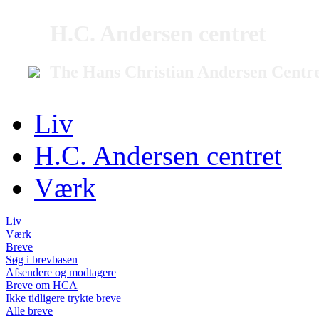
H.C. Andersen centret
The Hans Christian Andersen Centr
Liv
H.C. Andersen centret
Værk
Liv
Værk
Breve
Søg i brevbasen
Afsendere og modtagere
Breve om HCA
Ikke tidligere trykte breve
Alle breve