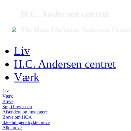
H.C. Andersen centret
The Hans Christian Andersen Centr
Liv
H.C. Andersen centret
Værk
Liv
Værk
Breve
Søg i brevbasen
Afsendere og modtagere
Breve om HCA
Ikke tidligere trykte breve
Alle breve