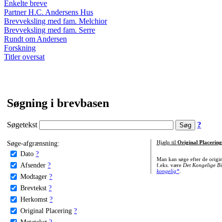
Enkelte breve
Partner H.C. Andersens Hus
Brevveksling med fam. Melchior
Brevveksling med fam. Serre
Rundt om Andersen
Forskning
Titler oversat
Søgning i brevbasen
Søgetekst
?
Søge-afgrænsning:
Hjælp til
Original Placering
Dato
?
Man kan søge efter de origi
Afsender
?
f.eks. være
Det Kongelige Bi
kongelig*
.
Modtager
?
Brevtekst
?
Herkomst
?
Original Placering
?
Metatekst
?