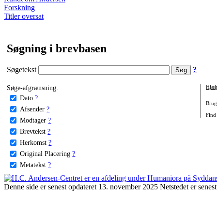
Forskning
Titler oversat
Søgning i brevbasen
Søgetekst
?
Søge-afgrænsning:
Hjæl
Dato
?
Brug 
Afsender
?
Find 
Modtager
?
Brevtekst
?
Herkomst
?
Original Placering
?
Metatekst
?
Denne side er senest opdateret 13. november 2025 Netstedet er senest