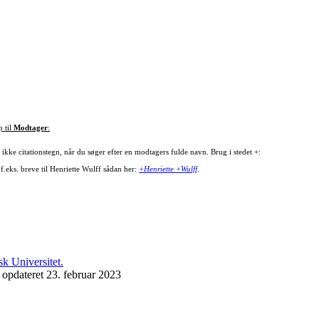
p til
Modtager
:
ikke citationstegn, når du søger efter en modtagers fulde navn. Brug i stedet +:
f.eks. breve til Henriette Wulff sådan her:
+Henriette +Wulff
.
 opdateret 23. februar 2023