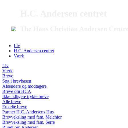
H.C. Andersen centret
The Hans Christian Andersen Centr
Liv
H.C. Andersen centret
Værk
Liv
Værk
Breve
Søg i brevbasen
Afsendere og modtagere
Breve om HCA
Ikke tidligere trykte breve
Alle breve
Enkelte breve
Partner H.C. Andersens Hus
Brevveksling med fam. Melchior
Brevveksling med fam. Serre
Rundt om Andersen