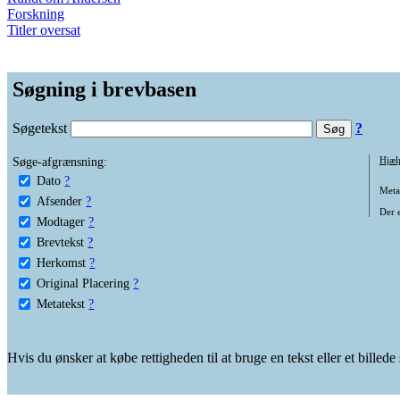
Forskning
Titler oversat
Søgning i brevbasen
Søgetekst
?
Søge-afgrænsning:
Hjæl
Dato
?
Metat
Afsender
?
Der e
Modtager
?
Brevtekst
?
Herkomst
?
Original Placering
?
Metatekst
?
Hvis du ønsker at købe rettigheden til at bruge en tekst eller et billed