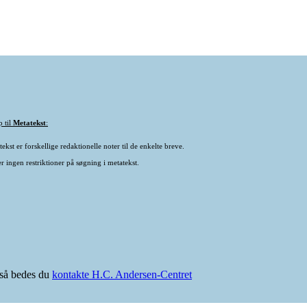
p til
Metatekst
:
ekst er forskellige redaktionelle noter til de enkelte breve.
r ingen restriktioner på søgning i metatekst.
e så bedes du
kontakte H.C. Andersen-Centret