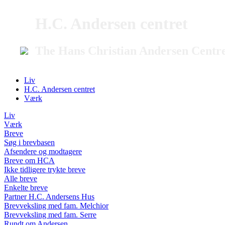
H.C. Andersen centret
The Hans Christian Andersen Centr
Liv
H.C. Andersen centret
Værk
Liv
Værk
Breve
Søg i brevbasen
Afsendere og modtagere
Breve om HCA
Ikke tidligere trykte breve
Alle breve
Enkelte breve
Partner H.C. Andersens Hus
Brevveksling med fam. Melchior
Brevveksling med fam. Serre
Rundt om Andersen