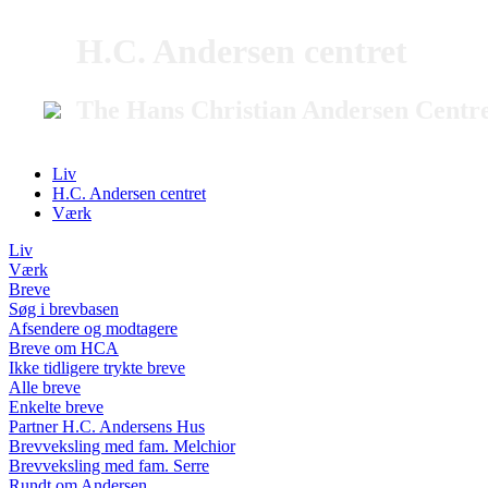
H.C. Andersen centret
The Hans Christian Andersen Centr
Liv
H.C. Andersen centret
Værk
Liv
Værk
Breve
Søg i brevbasen
Afsendere og modtagere
Breve om HCA
Ikke tidligere trykte breve
Alle breve
Enkelte breve
Partner H.C. Andersens Hus
Brevveksling med fam. Melchior
Brevveksling med fam. Serre
Rundt om Andersen