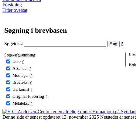
Forskning
Titler oversat
Søgning i brevbasen
Søgetekst
?
Søge-afgrænsning:
Hjæl
Dato
?
Herko
Afsender
?
Modtager
?
Brevtekst
?
Herkomst
?
Original Placering
?
Metatekst
?
Denne side er senest opdateret 13. november 2025 Netstedet er senest