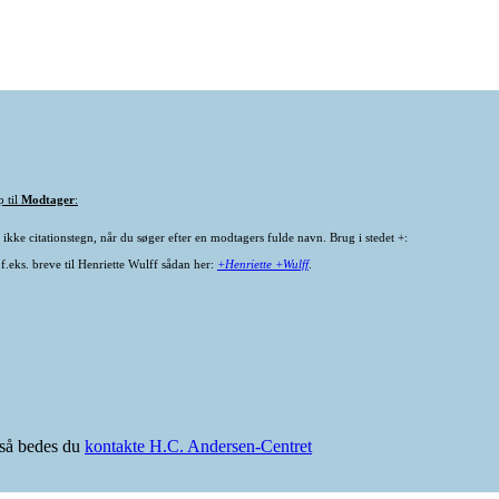
p til
Modtager
:
ikke citationstegn, når du søger efter en modtagers fulde navn. Brug i stedet +:
f.eks. breve til Henriette Wulff sådan her:
+Henriette +Wulff
.
e så bedes du
kontakte H.C. Andersen-Centret