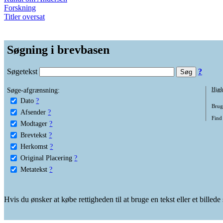
Forskning
Titler oversat
Søgning i brevbasen
Søgetekst
?
Søge-afgrænsning:
Hjæl
Dato
?
Brug 
Afsender
?
Find 
Modtager
?
Brevtekst
?
Herkomst
?
Original Placering
?
Metatekst
?
Hvis du ønsker at købe rettigheden til at bruge en tekst eller et billed