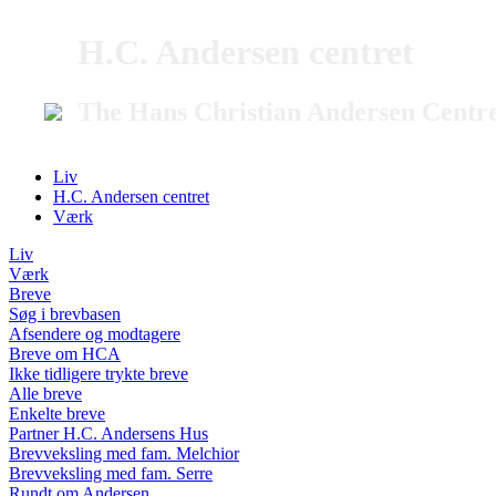
H.C. Andersen centret
The Hans Christian Andersen Centr
Liv
H.C. Andersen centret
Værk
Liv
Værk
Breve
Søg i brevbasen
Afsendere og modtagere
Breve om HCA
Ikke tidligere trykte breve
Alle breve
Enkelte breve
Partner H.C. Andersens Hus
Brevveksling med fam. Melchior
Brevveksling med fam. Serre
Rundt om Andersen