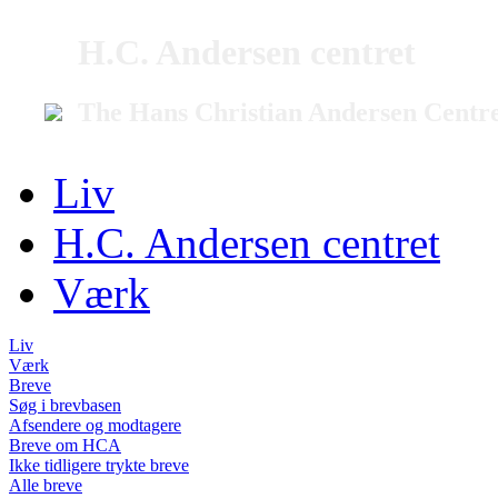
H.C. Andersen centret
The Hans Christian Andersen Centr
Liv
H.C. Andersen centret
Værk
Liv
Værk
Breve
Søg i brevbasen
Afsendere og modtagere
Breve om HCA
Ikke tidligere trykte breve
Alle breve