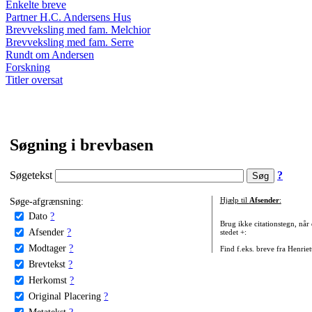
Enkelte breve
Partner H.C. Andersens Hus
Brevveksling med fam. Melchior
Brevveksling med fam. Serre
Rundt om Andersen
Forskning
Titler oversat
Søgning i brevbasen
Søgetekst
?
Søge-afgrænsning:
Hjælp til
Afsender
:
Dato
?
Brug ikke citationstegn, når
Afsender
?
stedet +:
Modtager
?
Find f.eks. breve fra Henrie
Brevtekst
?
Herkomst
?
Original Placering
?
Metatekst
?