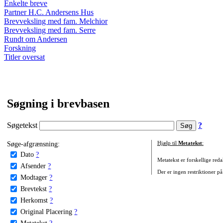
Enkelte breve
Partner H.C. Andersens Hus
Brevveksling med fam. Melchior
Brevveksling med fam. Serre
Rundt om Andersen
Forskning
Titler oversat
Søgning i brevbasen
Søgetekst
?
Søge-afgrænsning:
Hjælp til
Metatekst
:
Dato
?
Metatekst er forskellige reda
Afsender
?
Der er ingen restriktioner på
Modtager
?
Brevtekst
?
Herkomst
?
Original Placering
?
Metatekst
?