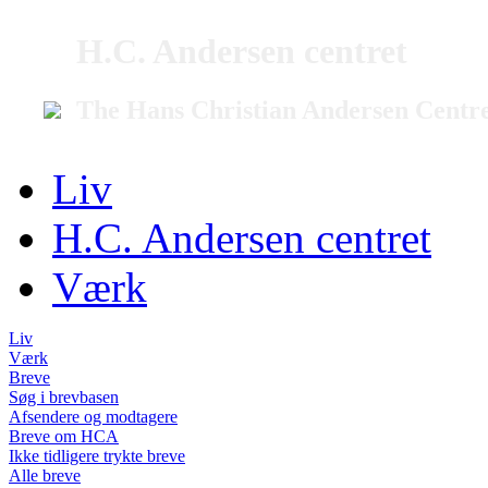
H.C. Andersen centret
The Hans Christian Andersen Centr
Liv
H.C. Andersen centret
Værk
Liv
Værk
Breve
Søg i brevbasen
Afsendere og modtagere
Breve om HCA
Ikke tidligere trykte breve
Alle breve