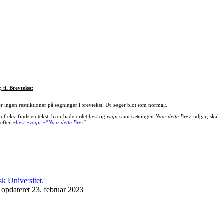
p til
Brevtekst
:
er ingen restriktioner på søgninger i brevtekst. Du søger blot som normalt.
u f.eks. finde en tekst, hvor både ordet
hest
og
vogn
samt sætningen
Naar dette Brev
indgår, skal
 efter
+hest +vogn +"Naar dette Brev"
.
 opdateret 23. februar 2023