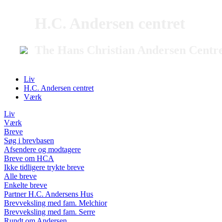
H.C. Andersen centret
The Hans Christian Andersen Centr
Liv
H.C. Andersen centret
Værk
Liv
Værk
Breve
Søg i brevbasen
Afsendere og modtagere
Breve om HCA
Ikke tidligere trykte breve
Alle breve
Enkelte breve
Partner H.C. Andersens Hus
Brevveksling med fam. Melchior
Brevveksling med fam. Serre
Rundt om Andersen