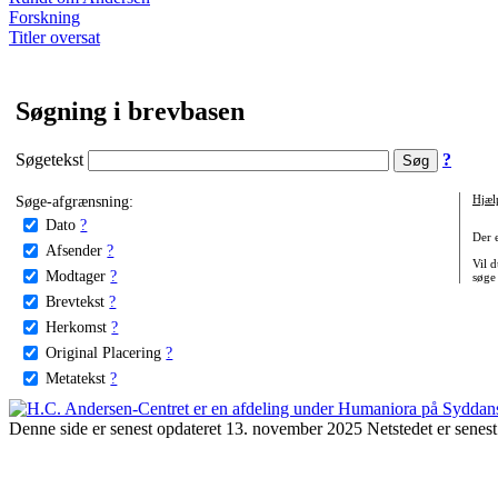
Forskning
Titler oversat
Søgning i brevbasen
Søgetekst
?
Søge-afgrænsning:
Hjæl
Dato
?
Der 
Afsender
?
Vil d
Modtager
?
søge
Brevtekst
?
Herkomst
?
Original Placering
?
Metatekst
?
Denne side er senest opdateret 13. november 2025 Netstedet er senest